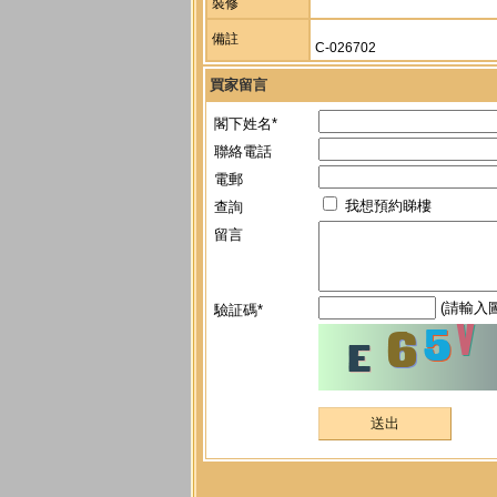
裝修
備註
C-026702
買家留言
閣下姓名*
聯絡電話
電郵
我想預約睇樓
查詢
留言
(請輸入
驗証碼*