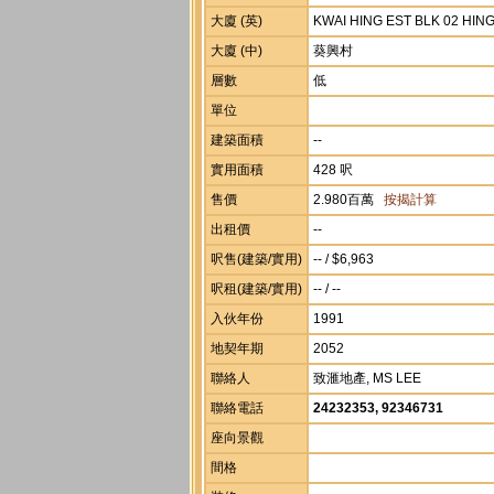
大廈 (英)
KWAI HING EST BLK 02 HIN
大廈 (中)
葵興村
層數
低
單位
建築面積
--
實用面積
428 呎
售價
2.980百萬
按揭計算
出租價
--
呎售(建築/實用)
-- / $6,963
呎租(建築/實用)
-- / --
入伙年份
1991
地契年期
2052
聯絡人
致滙地產, MS LEE
聯絡電話
24232353, 92346731
座向景觀
間格