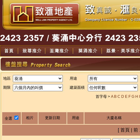
地區
用途
期限
建築面積
首字母 >
A
B
C
D
E
F
G
H
I
相片
更新日期
用途
大廈名稱
全選
[ 首頁 | 前 