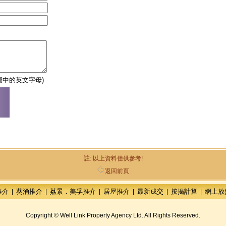
圖中的英文字母)
註: 以上資料僅供參考!
返回前頁
推介
葵涌推介
荔景．美孚推介
居屋推介
最新成交
按揭計算
網上放
|
|
|
|
|
|
Copyright © Well Link Property Agency Ltd. All Rights Reserved.