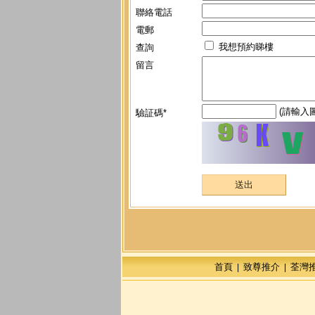
聯絡電話
電郵
我想預約睇樓
查詢
留言
(請輸入
驗証碼*
首頁
致尊推介
荃灣
|
|