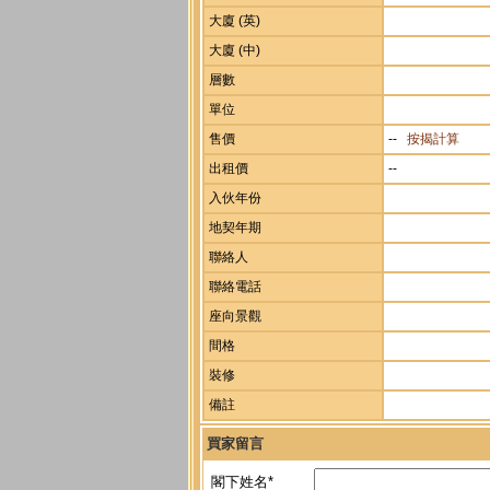
大廈 (英)
大廈 (中)
層數
單位
售價
--
按揭計算
出租價
--
入伙年份
地契年期
聯絡人
聯絡電話
座向景觀
間格
裝修
備註
買家留言
閣下姓名*