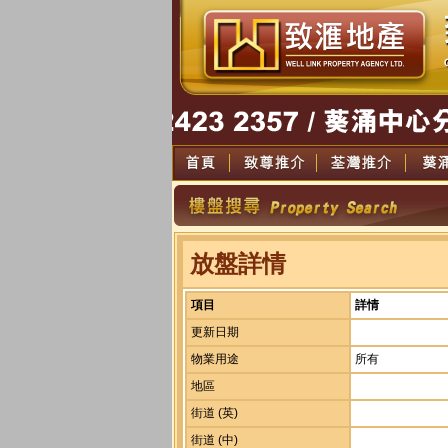
放盤詳情
項目
詳情
更新日期
物業用途
所有
地區
街道 (英)
街道 (中)