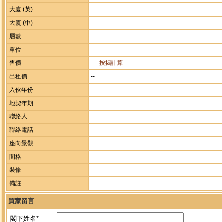
大廈 (英)
大廈 (中)
層數
單位
售價
--
按揭計算
出租價
--
入伙年份
地契年期
聯絡人
聯絡電話
座向景觀
間格
裝修
備註
買家留言
閣下姓名*