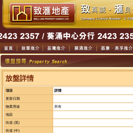
放盤詳情
項目
詳情
更新日期
物業用途
所有
地區
街道 (英)
街道 (中)