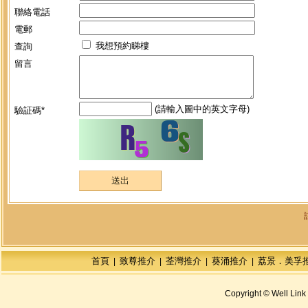
聯絡電話
電郵
我想預約睇樓
查詢
留言
(請輸入圖中的英文字母)
驗証碼*
首頁
致尊推介
荃灣推介
葵涌推介
荔景．美孚
|
|
|
|
Copyright © Well Link 