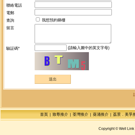
聯絡電話
電郵
我想預約睇樓
查詢
留言
(請輸入圖中的英文字母)
驗証碼*
首頁
致尊推介
荃灣推介
葵涌推介
荔景．美孚
|
|
|
|
Copyright © Well Link 