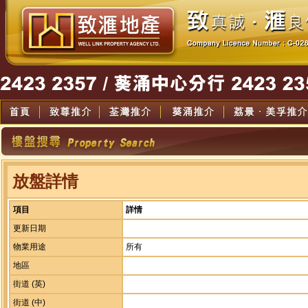
放盤詳情
項目
詳情
更新日期
物業用途
所有
地區
街道 (英)
街道 (中)