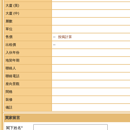
大廈 (英)
大廈 (中)
層數
單位
售價
--
按揭計算
出租價
--
入伙年份
地契年期
聯絡人
聯絡電話
座向景觀
間格
裝修
備註
買家留言
閣下姓名*