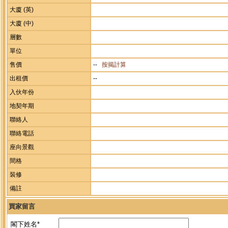
大廈 (英)
大廈 (中)
層數
單位
售價
--
按揭計算
出租價
--
入伙年份
地契年期
聯絡人
聯絡電話
座向景觀
間格
裝修
備註
買家留言
閣下姓名*