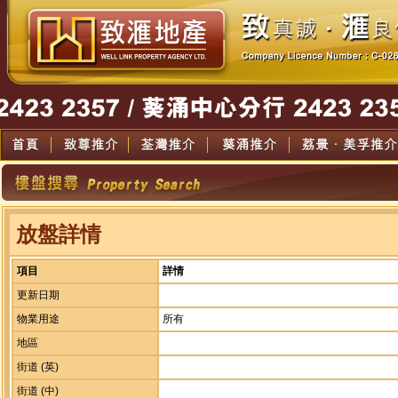
放盤詳情
項目
詳情
更新日期
物業用途
所有
地區
街道 (英)
街道 (中)