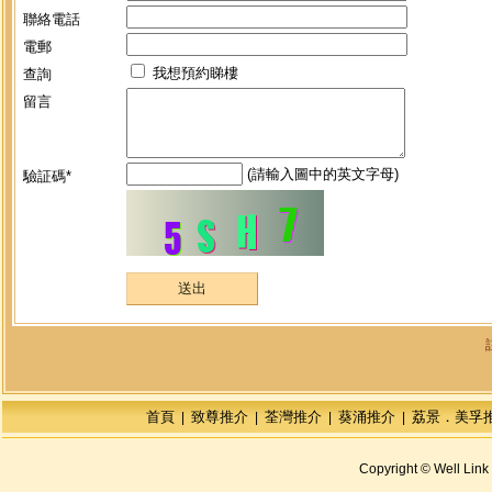
聯絡電話
電郵
我想預約睇樓
查詢
留言
(請輸入圖中的英文字母)
驗証碼*
首頁
致尊推介
荃灣推介
葵涌推介
荔景．美孚
|
|
|
|
Copyright © Well Link 