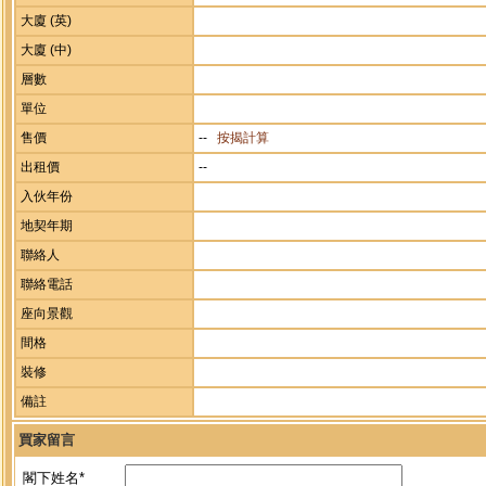
大廈 (英)
大廈 (中)
層數
單位
售價
--
按揭計算
出租價
--
入伙年份
地契年期
聯絡人
聯絡電話
座向景觀
間格
裝修
備註
買家留言
閣下姓名*