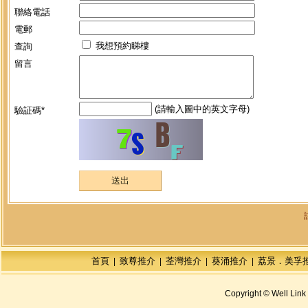
聯絡電話
電郵
我想預約睇樓
查詢
留言
(請輸入圖中的英文字母)
驗証碼*
首頁
致尊推介
荃灣推介
葵涌推介
荔景．美孚
|
|
|
|
Copyright © Well Link 