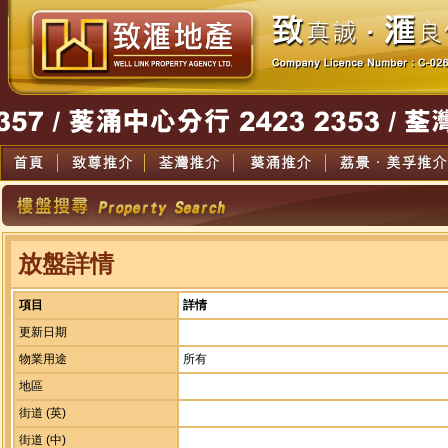
放盤詳情
項目
詳情
更新日期
物業用途
所有
地區
街道 (英)
街道 (中)