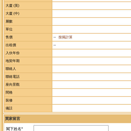
大廈 (英)
大廈 (中)
層數
單位
售價
--
按揭計算
出租價
--
入伙年份
地契年期
聯絡人
聯絡電話
座向景觀
間格
裝修
備註
買家留言
閣下姓名*