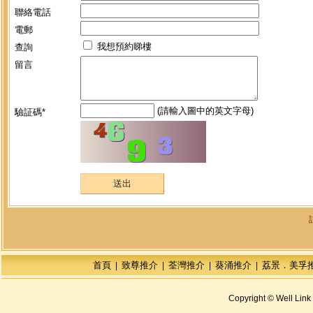
聯絡電話
電郵
我想預約睇樓
查詢
留言
(請輸入圖中的英文字母)
驗証碼*
首頁
致尊推介
荃灣推介
葵涌推介
荔景．美孚
|
|
|
|
Copyright © Well Link 