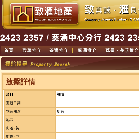
放盤詳情
項目
詳情
更新日期
物業用途
所有
地區
街道 (英)
街道 (中)