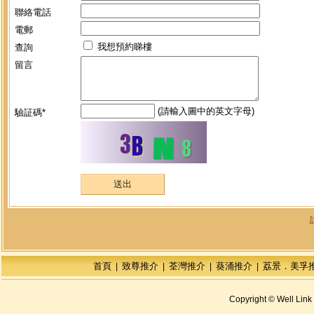
聯絡電話
電郵
我想預約睇樓
查詢
留言
(請輸入圖中的英文字母)
驗証碼*
首頁
致尊推介
荃灣推介
葵涌推介
荔景．美孚
|
|
|
|
Copyright © Well Link 