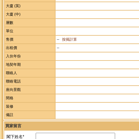
大廈 (英)
大廈 (中)
層數
單位
售價
--
按揭計算
出租價
--
入伙年份
地契年期
聯絡人
聯絡電話
座向景觀
間格
裝修
備註
買家留言
閣下姓名*