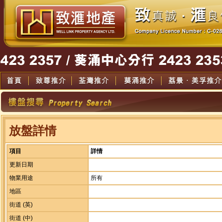
放盤詳情
項目
詳情
更新日期
物業用途
所有
地區
街道 (英)
街道 (中)