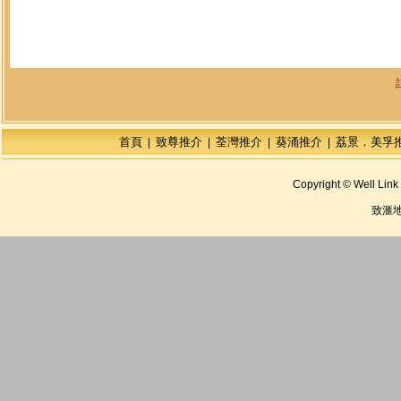
首頁
致尊推介
荃灣推介
葵涌推介
荔景．美孚
|
|
|
|
Copyright © Well Link 
致滙