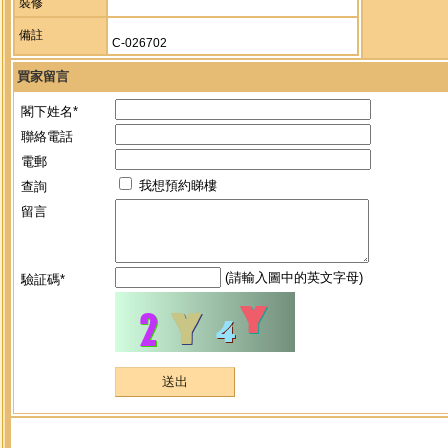
裝修
備註
C-026702
買家留言
閣下姓名*
聯絡電話
電郵
我想預約睇樓
查詢
留言
(請輸入圖中的英文字母)
驗証碼*