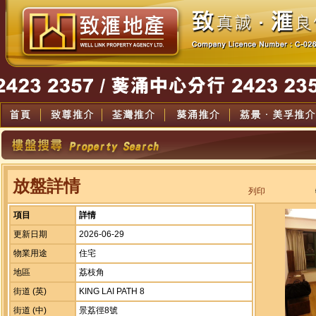
放盤詳情
列印
項目
詳情
更新日期
2026-06-29
物業用途
住宅
地區
荔枝角
街道 (英)
KING LAI PATH 8
街道 (中)
景荔徑8號