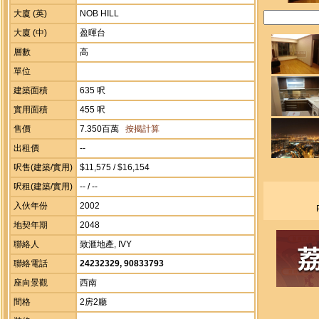
大廈 (英)
NOB HILL
大廈 (中)
盈暉台
層數
高
單位
建築面積
635 呎
實用面積
455 呎
售價
7.350百萬
按揭計算
出租價
--
呎售(建築/實用)
$11,575 / $16,154
呎租(建築/實用)
-- / --
入伙年份
2002
地契年期
2048
聯絡人
致滙地產, IVY
聯絡電話
24232329, 90833793
座向景觀
西南
間格
2房2廳