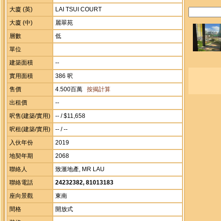
大廈 (英)
LAI TSUI COURT
大廈 (中)
麗翠苑
層數
低
單位
建築面積
--
實用面積
386 呎
售價
4.500百萬
按揭計算
出租價
--
呎售(建築/實用)
-- / $11,658
呎租(建築/實用)
-- / --
入伙年份
2019
地契年期
2068
聯絡人
致滙地產, MR LAU
聯絡電話
24232382, 81013183
座向景觀
東南
間格
開放式