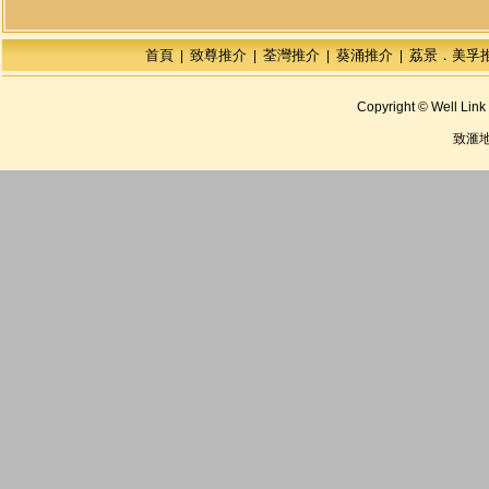
首頁
致尊推介
荃灣推介
葵涌推介
荔景．美孚
|
|
|
|
Copyright © Well Link 
致滙