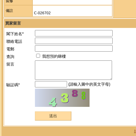
裝修
備註
C-026702
買家留言
閣下姓名*
聯絡電話
電郵
我想預約睇樓
查詢
留言
(請輸入圖中的英文字母)
驗証碼*