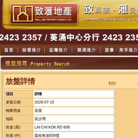
放盤詳情
列印
項目
詳情
更新日期
2026-07-15
物業用途
居屋
地區
長沙灣
街道 (英)
LAI CHI KOK RD 608
街道 (中)
荔枝角道608號