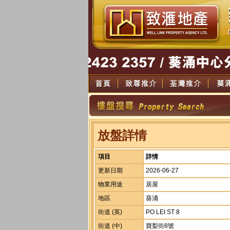
放盤詳情
項目
詳情
更新日期
2026-06-27
物業用途
居屋
地區
葵涌
街道 (英)
PO LEI ST 8
街道 (中)
寶梨街8號