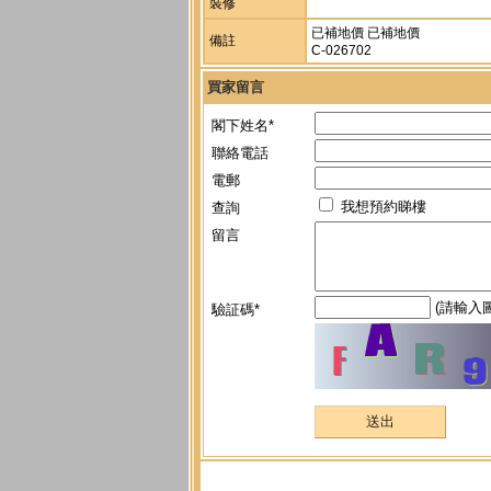
裝修
已補地價 已補地價
備註
C-026702
買家留言
閣下姓名*
聯絡電話
電郵
我想預約睇樓
查詢
留言
(請輸入
驗証碼*