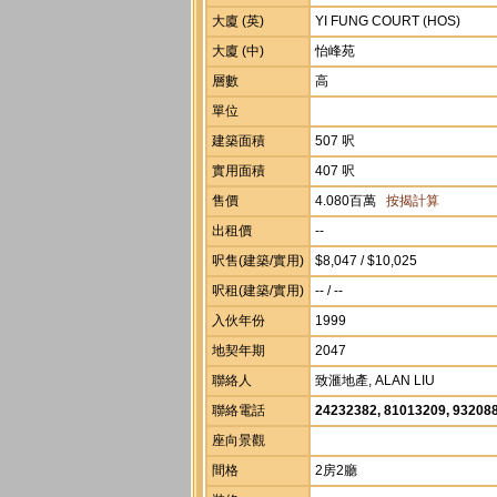
大廈 (英)
YI FUNG COURT (HOS)
大廈 (中)
怡峰苑
層數
高
單位
建築面積
507 呎
實用面積
407 呎
售價
4.080百萬
按揭計算
出租價
--
呎售(建築/實用)
$8,047 / $10,025
呎租(建築/實用)
-- / --
入伙年份
1999
地契年期
2047
聯絡人
致滙地產, ALAN LIU
聯絡電話
24232382, 81013209, 93208
座向景觀
間格
2房2廳