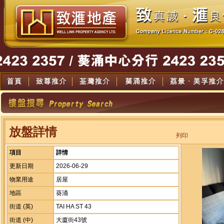
放盤詳情
列印
項目
詳情
更新日期
2026-06-29
物業用途
居屋
地區
葵涌
街道 (英)
TAI HA ST 43
街道 (中)
大廈街43號