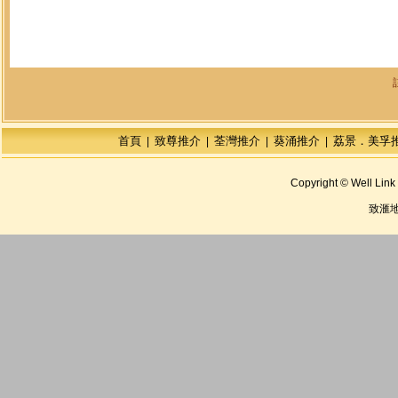
首頁
致尊推介
荃灣推介
葵涌推介
荔景．美孚
|
|
|
|
Copyright © Well Link 
致滙