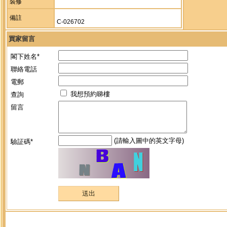
裝修
備註
C-026702
買家留言
閣下姓名*
聯絡電話
電郵
我想預約睇樓
查詢
留言
(請輸入圖中的英文字母)
驗証碼*