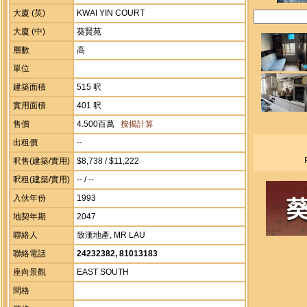
大廈 (英)
KWAI YIN COURT
大廈 (中)
葵賢苑
層數
高
單位
建築面積
515 呎
實用面積
401 呎
售價
4.500百萬
按揭計算
出租價
--
呎售(建築/實用)
$8,738 / $11,222
呎租(建築/實用)
-- / --
入伙年份
1993
地契年期
2047
聯絡人
致滙地產, MR LAU
聯絡電話
24232382, 81013183
座向景觀
EAST SOUTH
間格