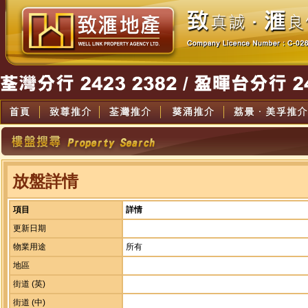
放盤詳情
項目
詳情
更新日期
物業用途
所有
地區
街道 (英)
街道 (中)