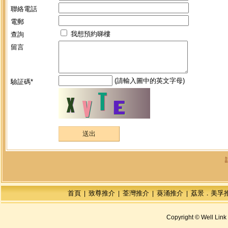
聯絡電話
電郵
我想預約睇樓
查詢
留言
(請輸入圖中的英文字母)
驗証碼*
首頁
致尊推介
荃灣推介
葵涌推介
荔景．美孚
|
|
|
|
Copyright © Well Link 