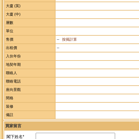
大廈 (英)
大廈 (中)
層數
單位
售價
--
按揭計算
出租價
--
入伙年份
地契年期
聯絡人
聯絡電話
座向景觀
間格
裝修
備註
買家留言
閣下姓名*