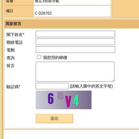
裝修
換左3部新冷氣
備註
C-026702
買家留言
閣下姓名*
聯絡電話
電郵
我想預約睇樓
查詢
留言
(請輸入圖中的英文字母)
驗証碼*