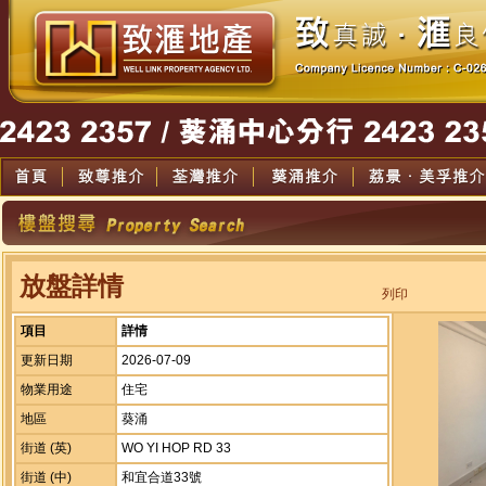
放盤詳情
列印
項目
詳情
更新日期
2026-07-09
物業用途
住宅
地區
葵涌
街道 (英)
WO YI HOP RD 33
街道 (中)
和宜合道33號