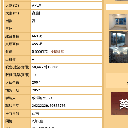
大廈 (英)
APEX
大廈 (中)
雍雅軒
層數
高
單位
建築面積
663 呎
實用面積
455 呎
售價
5.600百萬
按揭計算
出租價
--
呎售(建築/實用)
$8,446 / $12,308
呎租(建築/實用)
-- / --
入伙年份
2007
地契年期
2052
聯絡人
致滙地產, IVY
聯絡電話
24232329, 90833793
座向景觀
西南
間格
2房2廳