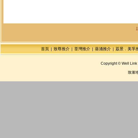
首頁
致尊推介
荃灣推介
葵涌推介
荔景．美孚
|
|
|
|
Copyright © Well Link 
致滙